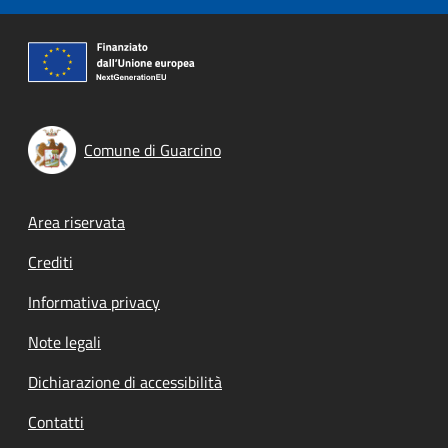
Comune di Guarcino
Footer menu
Area riservata
Crediti
Informativa privacy
Note legali
Dichiarazione di accessibilità
Contatti