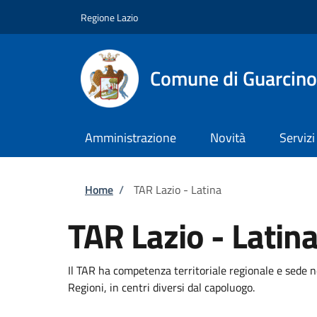
Salta al contenuto principale
Skip to footer content
Regione Lazio
Comune di Guarcino
Amministrazione
Novità
Servizi
Briciole di pane
Home
/
TAR Lazio - Latina
TAR Lazio - Latin
Il TAR ha competenza territoriale regionale e sede n
Regioni, in centri diversi dal capoluogo.