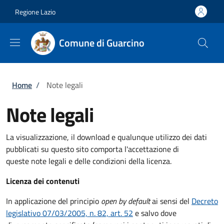
Salta al contenuto principale
Skip to footer content
Regione Lazio
Comune di Guarcino
Briciole di pane
Home
/
Note legali
Note legali
La visualizzazione, il download e qualunque utilizzo dei dati
pubblicati su questo sito comporta l'accettazione di
queste note legali e delle condizioni della licenza.
Licenza dei contenuti
In applicazione del principio
open by default
ai sensi del
Decreto
legislativo 07/03/2005, n. 82, art. 52
e salvo dove