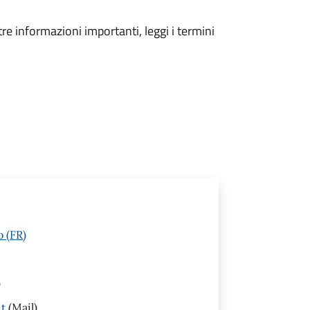
tre informazioni importanti, leggi i termini
o (FR)
)
it
(Mail)