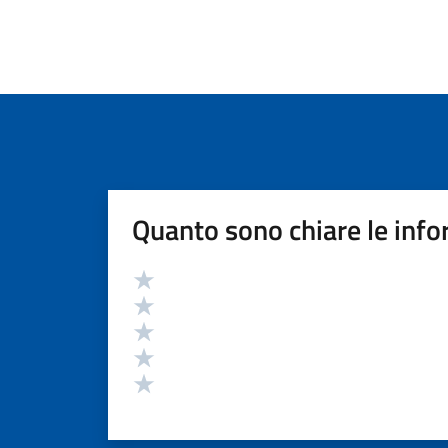
Quanto sono chiare le info
Valutazione
Valuta 5 stelle su 5
Valuta 4 stelle su 5
Valuta 3 stelle su 5
Valuta 2 stelle su 5
Valuta 1 stelle su 5