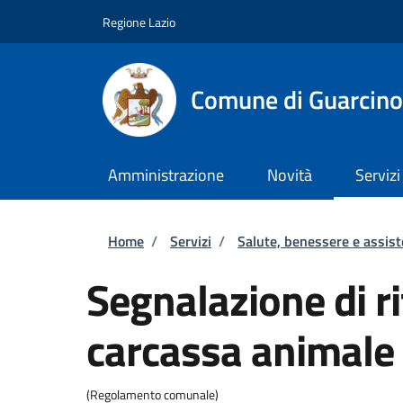
Salta al contenuto principale
Skip to footer content
Regione Lazio
Comune di Guarcino
Amministrazione
Novità
Servizi
Briciole di pane
Home
/
Servizi
/
Salute, benessere e assis
Segnalazione di r
carcassa animale
(Regolamento comunale)