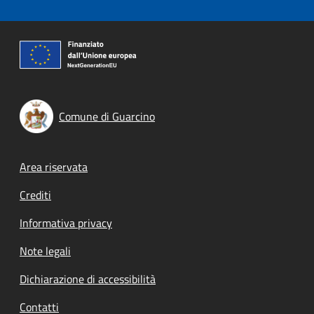
Comune di Guarcino
Footer menu
Area riservata
Crediti
Informativa privacy
Note legali
Dichiarazione di accessibilità
Contatti