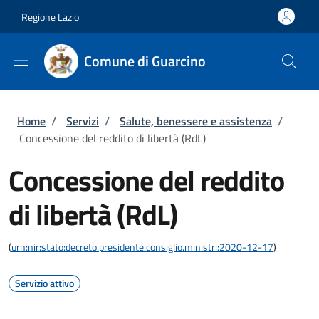
Salta al contenuto principale
Skip to footer content
Regione Lazio
Comune di Guarcino
Briciole di pane
Home
/
Servizi
/
Salute, benessere e assistenza
/
Concessione del reddito di libertà (RdL)
Concessione del reddito
di libertà (RdL)
(
urn:nir:stato:decreto.presidente.consiglio.ministri:2020-12-17
)
Servizio attivo