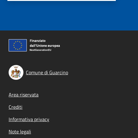
Comune di Guarcino
Footer menu
Area riservata
Crediti
Informativa privacy
Note legali