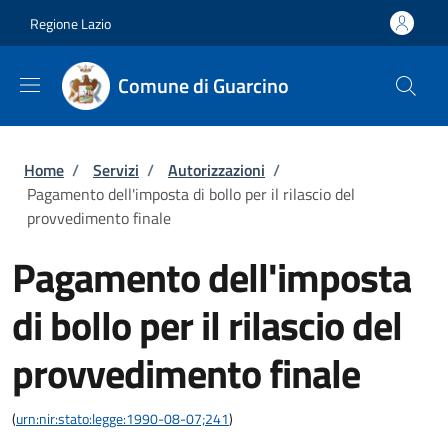
Salta al contenuto principale
Skip to footer content
Regione Lazio
Comune di Guarcino
Briciole di pane
Home
/
Servizi
/
Autorizzazioni
/
Pagamento dell'imposta di bollo per il rilascio del
provvedimento finale
Pagamento dell'imposta
di bollo per il rilascio del
provvedimento finale
(
urn:nir:stato:legge:1990-08-07;241
)