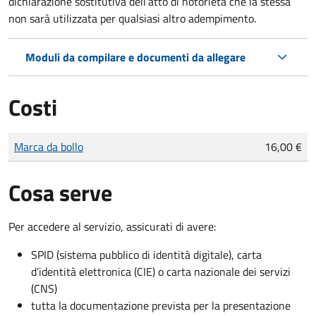
dichiarazione sostitutiva dell’atto di notorietà che la stessa
non sarà utilizzata per qualsiasi altro adempimento.
Moduli da compilare e documenti da allegare
Costi
Tipo di pagamento
Importo
Marca da bollo
16,00 €
Cosa serve
Per accedere al servizio, assicurati di avere:
SPID (sistema pubblico di identità digitale), carta
d’identità elettronica (CIE) o carta nazionale dei servizi
(CNS)
tutta la documentazione prevista per la presentazione