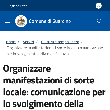
Salta al contenuto principale
Skip to footer content
Regione Lazio
Comune di Guarcino
Briciole di pane
Home
/
Servizi
/
Cultura e tempo libero
/
Organizzare manifestazioni di sorte locale: comunicazione
per lo svolgimento della manifestazione
Organizzare
manifestazioni di sorte
locale: comunicazione per
lo svolgimento della