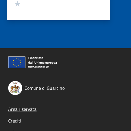
Valuta 1 stelle su 5
Comune di Guarcino
Footer menu
Area riservata
Crediti