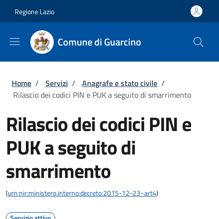
Salta al contenuto principale
Skip to footer content
Regione Lazio
Comune di Guarcino
Briciole di pane
Home
/
Servizi
/
Anagrafe e stato civile
/
Rilascio dei codici PIN e PUK a seguito di smarrimento
Rilascio dei codici PIN e
PUK a seguito di
smarrimento
(
urn:nir:ministero.interno:decreto:2015-12-23~art4
)
Servizio attivo