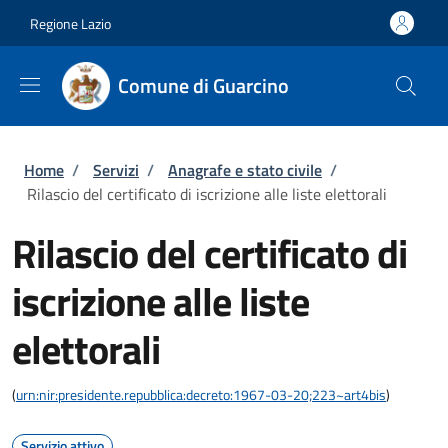
Salta al contenuto principale
Skip to footer content
Regione Lazio
Comune di Guarcino
Briciole di pane
Home
/
Servizi
/
Anagrafe e stato civile
/
Rilascio del certificato di iscrizione alle liste elettorali
Rilascio del certificato di
iscrizione alle liste
elettorali
(
urn:nir:presidente.repubblica:decreto:1967-03-20;223~art4bis
)
Servizio attivo