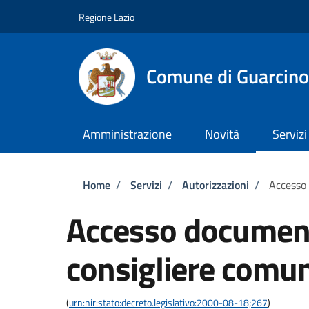
Salta al contenuto principale
Skip to footer content
Regione Lazio
Comune di Guarcino
Amministrazione
Novità
Servizi
Briciole di pane
Home
/
Servizi
/
Autorizzazioni
/
Accesso
Accesso documen
consigliere comu
(
urn:nir:stato:decreto.legislativo:2000-08-18;267
)