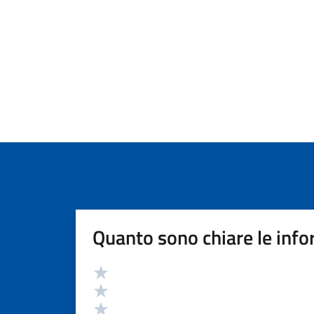
Quanto sono chiare le info
Valutazione
Valuta 5 stelle su 5
Valuta 4 stelle su 5
Valuta 3 stelle su 5