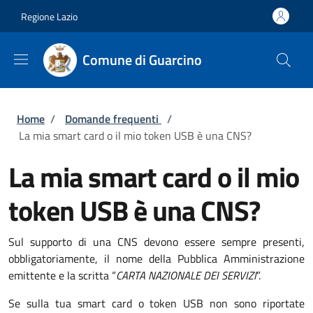
Salta al contenuto principale
Skip to footer content
Regione Lazio
Comune di Guarcino
Briciole di pane
Home
/
Domande frequenti
/
La mia smart card o il mio token USB è una CNS?
La mia smart card o il mio
token USB è una CNS?
Sul supporto di una CNS devono essere sempre presenti,
obbligatoriamente, il nome della Pubblica Amministrazione
emittente e la scritta “
CARTA NAZIONALE DEI SERVIZI
”.
Se sulla tua smart card o token USB non sono riportate