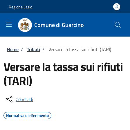
Salta al contenuto principale
Skip to footer content
Regione Lazio
Comune di Guarcino
Briciole di pane
Home
/
Tributi
/
Versare la tassa sui rifiuti (TARI)
Versare la tassa sui rifiuti
(TARI)
Condividi
Normativa di riferimento