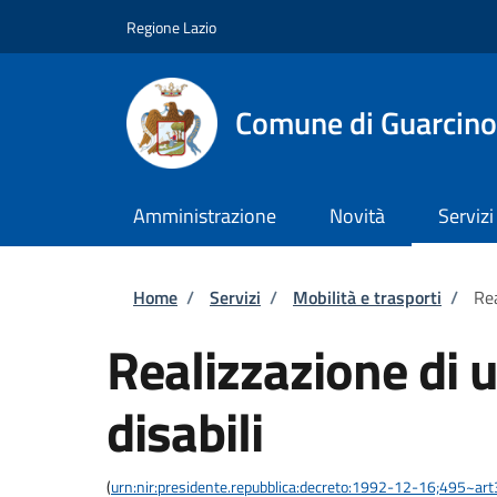
Salta al contenuto principale
Skip to footer content
Regione Lazio
Comune di Guarcino
Amministrazione
Novità
Servizi
Briciole di pane
Home
/
Servizi
/
Mobilità e trasporti
/
Rea
Realizzazione di u
disabili
(
urn:nir:presidente.repubblica:decreto:1992-12-16;495~ar