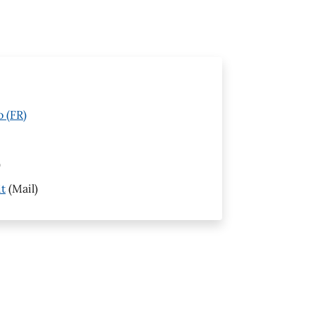
o (FR)
)
it
(Mail)